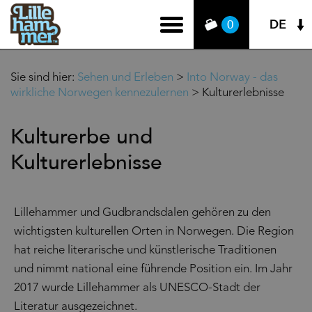
DE
0
Sie sind hier:
Sehen und Erleben
>
Into Norway - das
wirkliche Norwegen kennezulernen
>
Kulturerlebnisse
Kulturerbe und
Kulturerlebnisse
Lillehammer und Gudbrandsdalen gehören zu den
wichtigsten kulturellen Orten in Norwegen. Die Region
hat reiche literarische und künstlerische Traditionen
und nimmt national eine führende Position ein. Im Jahr
2017 wurde Lillehammer als UNESCO-Stadt der
Literatur ausgezeichnet.