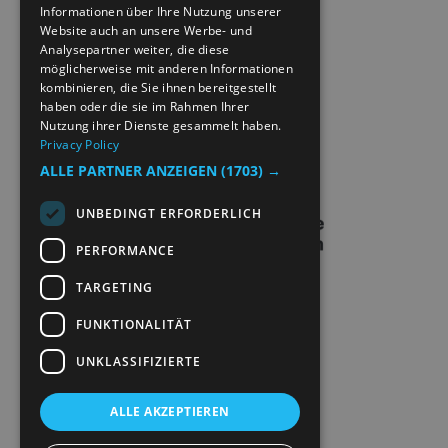
PRIVACY POLICY & COOKIES
GERMAN
Informationen über Ihre Nutzung unserer
Website auch an unsere Werbe- und
Analysepartner weiter, die diese
SITE MAP
möglicherweise mit anderen Informationen
kombinieren, die Sie ihnen bereitgestellt
EXTRANETT
haben oder die sie im Rahmen Ihrer
Nutzung ihrer Dienste gesammelt haben.
Privacy Policy
KONTAKT
ALLE PARTNER ANZEIGEN
(1703) →
UNBEDINGT ERFORDERLICH
PERFORMANCE
TARGETING
FUNKTIONALITÄT
UNKLASSIFIZIERTE
ALLE AKZEPTIEREN