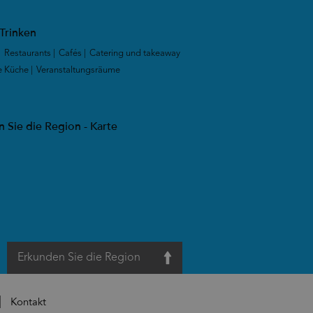
Trinken
|
Restaurants
|
Cafés
|
Catering und takeaway
e Küche
|
Veranstaltungsräume
|
 Sie die Region - Karte
Erkunden Sie die Region
Kontakt