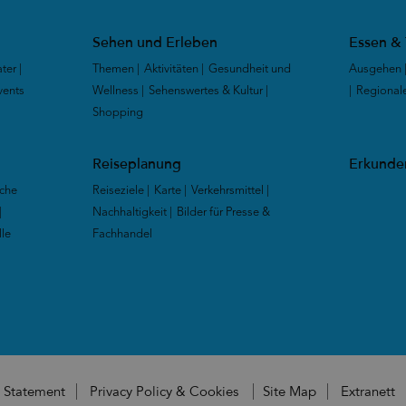
Sehen und Erleben
Essen & 
ter
|
Themen
|
Aktivitäten
|
Gesundheit und
Ausgehen
vents
|
Wellness
|
Sehenswertes & Kultur
|
|
Regional
Shopping
|
Reiseplanung
Erkunden
che
Reiseziele
|
Karte
|
Verkehrsmittel
|
|
Nachhaltigkeit
|
Bilder für Presse &
lle
Fachhandel
|
y Statement
Privacy Policy & Cookies
Site Map
Extranett