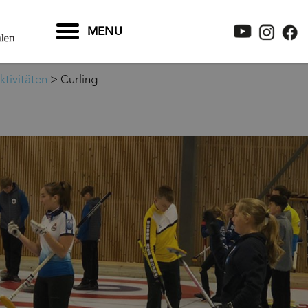
MENU
ktivitäten
>
Curling