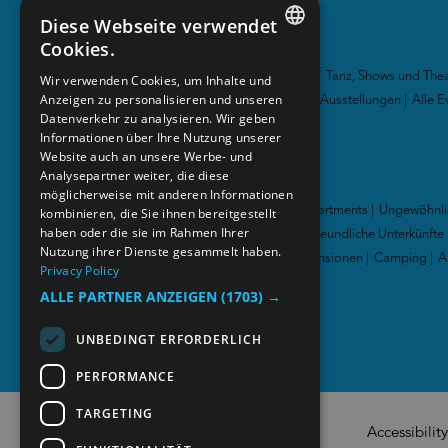
Diese Webseite verwendet
Cookies.
Veranstaltungen
ENGLISH
Festivals und Konzerte
|
Tanz, Shows und Thea
Wir verwenden Cookies, um Inhalte und
Anzeigen zu personalisieren und unseren
NORWEGIAN
Sportveranstaltungen
|
Ausstellungen
|
Alle E
Datenverkehr zu analysieren. Wir geben
GERMAN
Informationen über Ihre Nutzung unserer
Website auch an unsere Werbe- und
Analysepartner weiter, die diese
Übernachtung
möglicherweise mit anderen Informationen
Hotels
|
Hütten und Apartments
|
Ungewöhnli
kombinieren, die Sie ihnen bereitgestellt
haben oder die sie im Rahmen Ihrer
Unterkünfte
|
Familienfreundliche Unterkünfte
Nutzung ihrer Dienste gesammelt haben.
Jugendherbergen & Pensionen
|
Camping
|
A
Privacy Policy
Unterkünfte
|
ALLE PARTNER ANZEIGEN
(1703) →
UNBEDINGT ERFORDERLICH
PERFORMANCE
TARGETING
Accessibilit