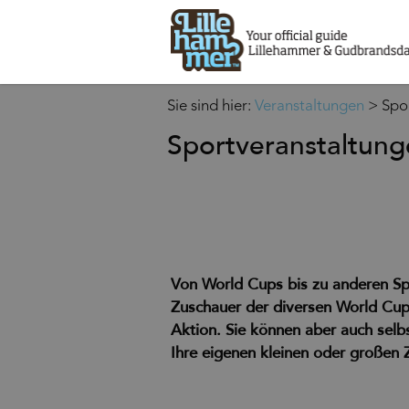
Sie sind hier:
Veranstaltungen
>
Spo
Sportveranstaltun
Von World Cups bis zu anderen S
Zuschauer der diversen
World Cu
Aktion. Sie können aber auch sel
Ihre eigenen kleinen oder großen Z