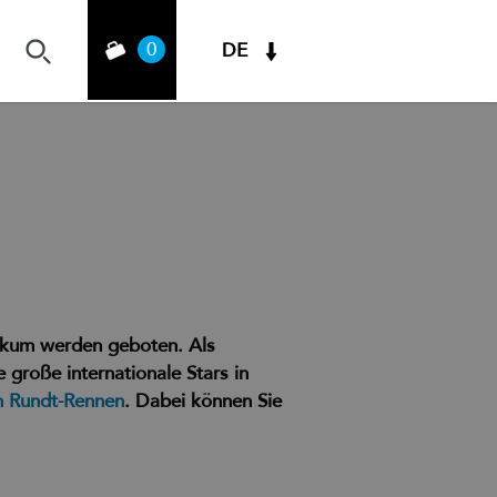
0
DE
ikum werden geboten. Als
 große internationale Stars in
n Rundt-Rennen
. Dabei können Sie