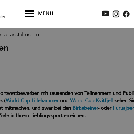
MENU
rtveranstaltungen
gen
portwettbewerben mit tausenden von Teilnehmern und Publ
ps
(
World Cup Lillehammer
und
World Cup Kvitfjell
sehen Sie
bst mitmachen, und zwar bei den
Birkebeiner
- oder
Furusjøe
iele in Ihrem Lieblingssport erreichen.