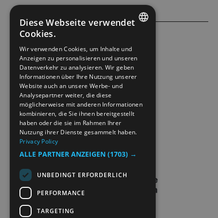
Diese Webseite verwendet
Cookies.
ENGLISH
ACCESSIBILITY STATEMENT
Wir verwenden Cookies, um Inhalte und
Anzeigen zu personalisieren und unseren
NORWEGIAN
Datenverkehr zu analysieren. Wir geben
PRIVACY POLICY & COOKIES
GERMAN
Informationen über Ihre Nutzung unserer
Website auch an unsere Werbe- und
Analysepartner weiter, die diese
SITE MAP
möglicherweise mit anderen Informationen
kombinieren, die Sie ihnen bereitgestellt
EXTRANETT
haben oder die sie im Rahmen Ihrer
Nutzung ihrer Dienste gesammelt haben.
Privacy Policy
KONTAKT
ALLE PARTNER ANZEIGEN
(1703) →
UNBEDINGT ERFORDERLICH
PERFORMANCE
TARGETING