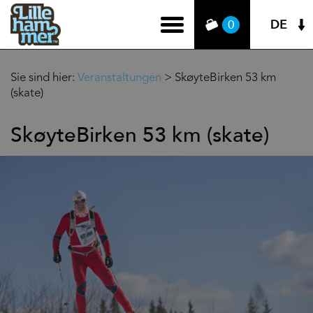
DE
0
Sie sind hier:
Veranstaltungen
>
SkøyteBirken 53 km
(skate)
SkøyteBirken 53 km (skate)