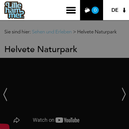
DE
0
Sie sind hier:
Sehen und Erleben
>
Helvete Naturpark
Helvete Naturpark
‹
Weit
Zurück
›