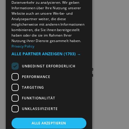
Datenverkehr zu analysieren. Wir geben
PRIVACY POLICY & COOKIES
GERMAN
Informationen über Ihre Nutzung unserer
Website auch an unsere Werbe- und
Analysepartner weiter, die diese
SITE MAP
möglicherweise mit anderen Informationen
kombinieren, die Sie ihnen bereitgestellt
EXTRANETT
haben oder die sie im Rahmen Ihrer
Nutzung ihrer Dienste gesammelt haben.
Privacy Policy
KONTAKT
ALLE PARTNER ANZEIGEN
(1703) →
UNBEDINGT ERFORDERLICH
PERFORMANCE
TARGETING
FUNKTIONALITÄT
UNKLASSIFIZIERTE
ALLE AKZEPTIEREN