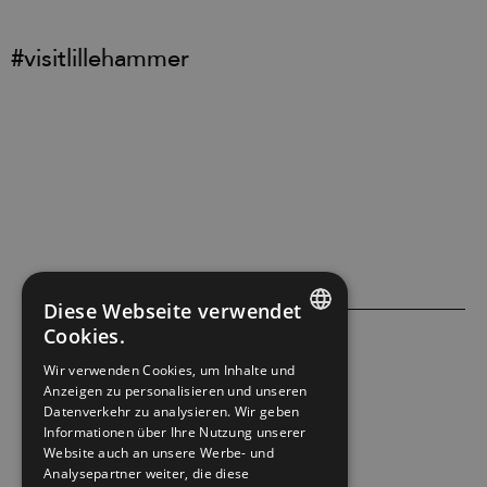
#visitlillehammer
Diese Webseite verwendet
Cookies.
ENGLISH
ACCESSIBILITY STATEMENT
Wir verwenden Cookies, um Inhalte und
Anzeigen zu personalisieren und unseren
NORWEGIAN
Datenverkehr zu analysieren. Wir geben
PRIVACY POLICY & COOKIES
GERMAN
Informationen über Ihre Nutzung unserer
Website auch an unsere Werbe- und
Analysepartner weiter, die diese
SITE MAP