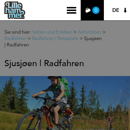
DE
0
Sie sind hier:
Sehen und Erleben
>
Aktivitäten
>
Radfahren
>
Radfahren | Reiseziele
>
Sjusjøen
| Radfahren
Sjusjøen | Radfahren