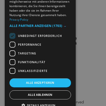
möglicherweise mit anderen Informationen
kombinieren, die Sie ihnen bereitgestellt
EXTRANETT
haben oder die sie im Rahmen Ihrer
Nutzung ihrer Dienste gesammelt haben.
Privacy Policy
KONTAKT
ALLE PARTNER ANZEIGEN
(1703) →
UNBEDINGT ERFORDERLICH
PERFORMANCE
TARGETING
FUNKTIONALITÄT
UNKLASSIFIZIERTE
ALLE AKZEPTIEREN
ALLE ABLEHNEN
© Visit Lillehammer 2026. All Rights Reserved
DETAILS ANZEIGEN