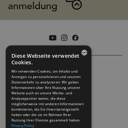
anmeldung
Diese Webseite verwendet
Cookies.
ENGLISH
ACCESSIBILITY STATEMENT
Wir verwenden Cookies, um Inhalte und
Anzeigen zu personalisieren und unseren
NORWEGIAN
Datenverkehr zu analysieren. Wir geben
PRIVACY POLICY & COOKIES
GERMAN
Informationen über Ihre Nutzung unserer
Website auch an unsere Werbe- und
Analysepartner weiter, die diese
SITE MAP
möglicherweise mit anderen Informationen
kombinieren, die Sie ihnen bereitgestellt
EXTRANETT
haben oder die sie im Rahmen Ihrer
Nutzung ihrer Dienste gesammelt haben.
Privacy Policy
KONTAKT