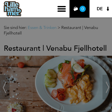
DE
0
Sie sind hier:
Essen & Trinken
>
Restaurant | Venabu
Fjellhotell
Restaurant | Venabu Fjellhotell
‹
Weit
Zurück
›