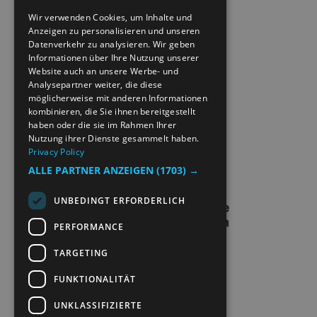
ENGLISH
ACCESSIBILITY STATEMENT
Wir verwenden Cookies, um Inhalte und
Anzeigen zu personalisieren und unseren
NORWEGIAN
Datenverkehr zu analysieren. Wir geben
PRIVACY POLICY & COOKIES
GERMAN
Informationen über Ihre Nutzung unserer
Website auch an unsere Werbe- und
Analysepartner weiter, die diese
SITE MAP
möglicherweise mit anderen Informationen
kombinieren, die Sie ihnen bereitgestellt
EXTRANETT
haben oder die sie im Rahmen Ihrer
Nutzung ihrer Dienste gesammelt haben.
Privacy Policy
KONTAKT
ALLE PARTNER ANZEIGEN
(1703) →
UNBEDINGT ERFORDERLICH
PERFORMANCE
TARGETING
FUNKTIONALITÄT
UNKLASSIFIZIERTE