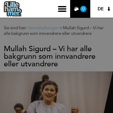
DE
0
Sie sind hier:
Veranstaltungen
>
Mullah Sigurd – Vi har
alle bakgrunn som innvandrere eller utvandrere
Mullah Sigurd – Vi har alle
bakgrunn som innvandrere
eller utvandrere