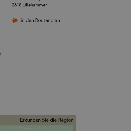
2618
Lillehammer
n
Erkunden Sie die Region