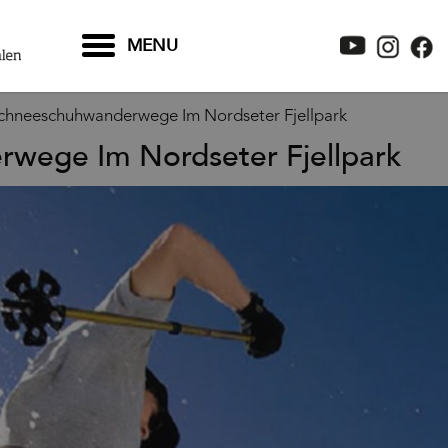
MENU
chneeschuhwanderwege Im Nordseter Fjellpark
wege Im Nordseter Fjellpark