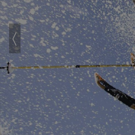
‹
Zurück