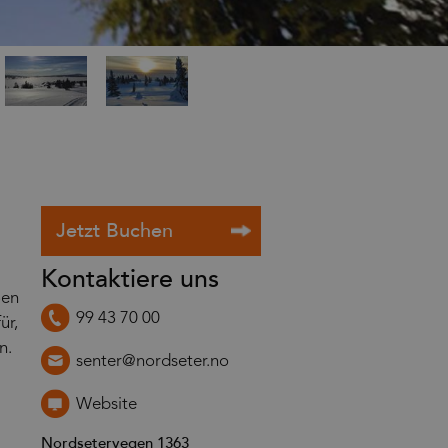
Kontaktiere uns
ßen
99 43 70 00
ür,
n.
senter@nordseter.no
Website
Nordsetervegen 1363