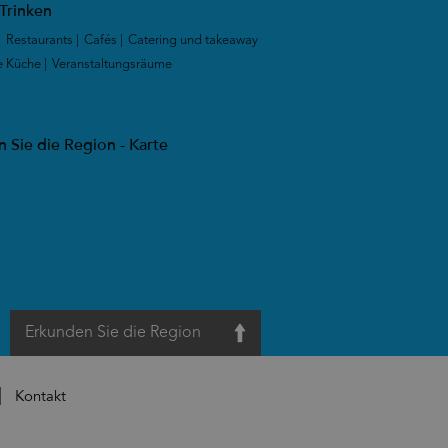
Trinken
|
Restaurants
|
Cafés
|
Catering und takeaway
e Küche
|
Veranstaltungsräume
|
 Sie die Region - Karte
Erkunden Sie die Region
Kontakt