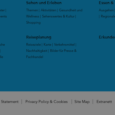
Sehen und Erleben
Essen & 
ter
|
Themen
|
Aktivitäten
|
Gesundheit und
Ausgehen
vents
|
Wellness
|
Sehenswertes & Kultur
|
|
Regional
Shopping
|
Reiseplanung
Erkunden
che
Reiseziele
|
Karte
|
Verkehrsmittel
|
|
Nachhaltigkeit
|
Bilder für Presse &
lle
Fachhandel
|
y Statement
Privacy Policy & Cookies
Site Map
Extranett