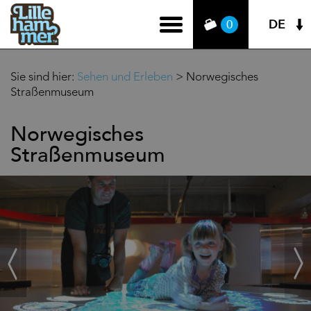
DE
0
Sie sind hier:
Sehen und Erleben
>
Norwegisches
Straßenmuseum
Norwegisches
Straßenmuseum
‹
Weit
Zurück
›