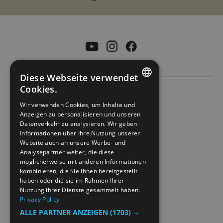
Diese Webseite verwendet
Cookies.
ENGLISH
ACCESSIBILITY STATEMENT
Wir verwenden Cookies, um Inhalte und
Anzeigen zu personalisieren und unseren
NORWEGIAN
Datenverkehr zu analysieren. Wir geben
PRIVACY POLICY & COOKIES
GERMAN
Informationen über Ihre Nutzung unserer
Website auch an unsere Werbe- und
Analysepartner weiter, die diese
SITE MAP
möglicherweise mit anderen Informationen
kombinieren, die Sie ihnen bereitgestellt
EXTRANETT
haben oder die sie im Rahmen Ihrer
Nutzung ihrer Dienste gesammelt haben.
Privacy Policy
KONTAKT
ALLE PARTNER ANZEIGEN
(1703) →