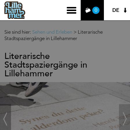
DE
0
Sie sind hier:
Sehen und Erleben
>
Literarische
Stadtspaziergänge in Lillehammer
Literarische
Stadtspaziergänge in
Lillehammer
‹
Weit
Zurück
›