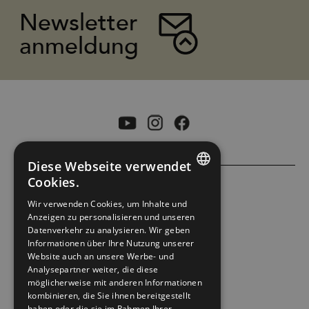
Newsletter
anmeldung
Diese Webseite verwendet
Cookies.
ENGLISH
ACCESSIBILITY STATEMENT
Wir verwenden Cookies, um Inhalte und
Anzeigen zu personalisieren und unseren
NORWEGIAN
Datenverkehr zu analysieren. Wir geben
PRIVACY POLICY & COOKIES
GERMAN
Informationen über Ihre Nutzung unserer
Website auch an unsere Werbe- und
Analysepartner weiter, die diese
SITE MAP
möglicherweise mit anderen Informationen
kombinieren, die Sie ihnen bereitgestellt
EXTRANETT
haben oder die sie im Rahmen Ihrer