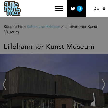
DE
0
Sie sind hier:
Sehen und Erleben
>
Lillehammer Kunst
Museum
Lillehammer Kunst Museum
‹
Weit
Zurück
›