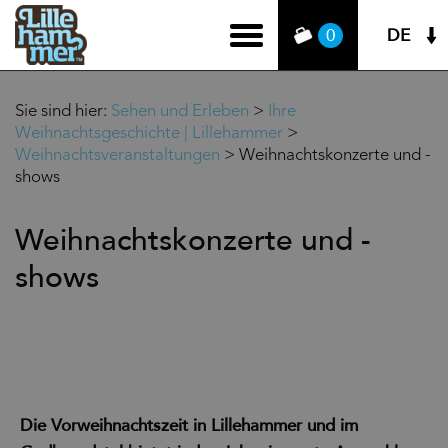
DE
0
Sie sind hier:
Sehen und Erleben
>
Ihre
Weihnachtsgeschichte | Lillehammer
>
Weihnachtsveranstaltungen
>
Weihnachtskonzerte und -
shows
Weihnachtskonzerte und -
shows
Die Vorweihnachtszeit in Lillehammer und im