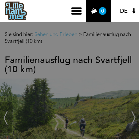
DE
0
Sie sind hier:
Sehen und Erleben
>
Familienausflug nach
Svartfjell (10 km)
Familienausflug nach Svartfjell
(10 km)
‹
Weit
Zurück
›