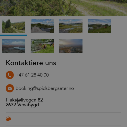
Kontaktiere uns
+47 61 28 40 00
booking@spidsbergseter.no
Flaksjølivegen 82
2632
Venabygd