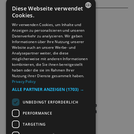
Diese Webseite verwendet
Cookies.
ENGLISH
ACCESSIBILITY STATEMENT
Wir verwenden Cookies, um Inhalte und
Anzeigen zu personalisieren und unseren
NORWEGIAN
Datenverkehr zu analysieren. Wir geben
PRIVACY POLICY & COOKIES
GERMAN
Informationen über Ihre Nutzung unserer
Website auch an unsere Werbe- und
Analysepartner weiter, die diese
SITE MAP
möglicherweise mit anderen Informationen
kombinieren, die Sie ihnen bereitgestellt
EXTRANETT
haben oder die sie im Rahmen Ihrer
Nutzung ihrer Dienste gesammelt haben.
Privacy Policy
KONTAKT
ALLE PARTNER ANZEIGEN
(1703) →
UNBEDINGT ERFORDERLICH
PERFORMANCE
TARGETING