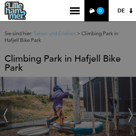
DE
0
Sie sind hier:
Sehen und Erleben
>
Climbing Park in
Hafjell Bike Park
Climbing Park in Hafjell Bike
Park
‹
Weit
Zurück
›