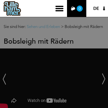
DE
0
Sie sind hier:
Sehen und Erleben
>
Bobsleigh mit Rädern
Bobsleigh mit Rädern
‹
Weit
Zurück
›