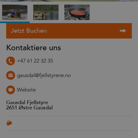
Kontaktiere uns
+47 61 22 32 35
gausdal@fjellstyrene.no
Website
Gausdal Fjellstyre
2651
Østre Gausdal