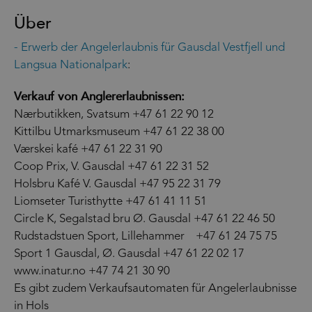
Über
- Erwerb der Angelerlaubnis für Gausdal Vestfjell und
Langsua Nationalpark
:
Verkauf von Anglererlaubnissen:
Nærbutikken, Svatsum +47 61 22 90 12
Kittilbu Utmarksmuseum +47 61 22 38 00
Værskei kafé +47 61 22 31 90
Coop Prix, V. Gausdal +47 61 22 31 52
Holsbru Kafé V. Gausdal +47 95 22 31 79
Liomseter Turisthytte +47 61 41 11 51
Circle K, Segalstad bru Ø. Gausdal +47 61 22 46 50
Rudstadstuen Sport, Lillehammer +47 61 24 75 75
Sport 1 Gausdal, Ø. Gausdal +47 61 22 02 17
www.inatur.no +47 74 21 30 90
Es gibt zudem Verkaufsautomaten für Angelerlaubnisse
in Hols