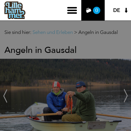
DE
0
Sie sind hier:
Sehen und Erleben
>
Angeln in Gausdal
Angeln in Gausdal
‹
Weit
Zurück
›