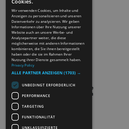
Cookies.
ENGLISH
ACCESSIBILITY STATEMENT
Wir verwenden Cookies, um Inhalte und
Anzeigen zu personalisieren und unseren
NORWEGIAN
Datenverkehr zu analysieren. Wir geben
PRIVACY POLICY & COOKIES
GERMAN
Informationen über Ihre Nutzung unserer
Website auch an unsere Werbe- und
Analysepartner weiter, die diese
SITE MAP
möglicherweise mit anderen Informationen
kombinieren, die Sie ihnen bereitgestellt
EXTRANETT
haben oder die sie im Rahmen Ihrer
Nutzung ihrer Dienste gesammelt haben.
Privacy Policy
KONTAKT
ALLE PARTNER ANZEIGEN
(1703) →
UNBEDINGT ERFORDERLICH
PERFORMANCE
TARGETING
FUNKTIONALITÄT
UNKLASSIFIZIERTE