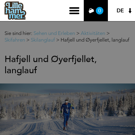
DE
0
Sie sind hier:
Sehen und Erleben
>
Aktivitäten
>
Skifahren
>
Skilanglauf
>
Hafjell und Øyerfjellet, langlauf
Hafjell und Øyerfjellet,
langlauf